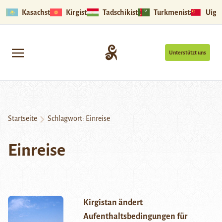
Kasachstan
Kirgistan
Tadschikistan
Turkmenistan
Uigu
Unterstützt uns
Startseite
Schlagwort:
Einreise
Einreise
Kirgistan ändert
Aufenthaltsbedingungen für