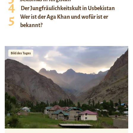
Der Jungfräulichkeitskult in Usbekistan
Wer ist der Aga Khan und wofür ist er
bekannt?
Bild des Tages