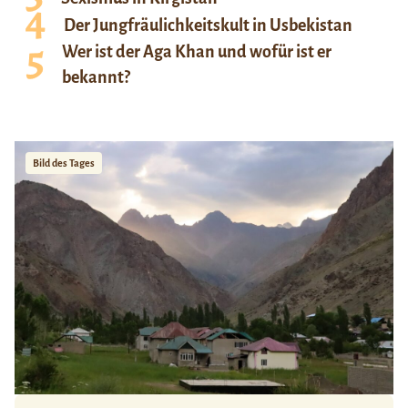
Der Jungfräulichkeitskult in Usbekistan
Wer ist der Aga Khan und wofür ist er
bekannt?
Bild des Tages