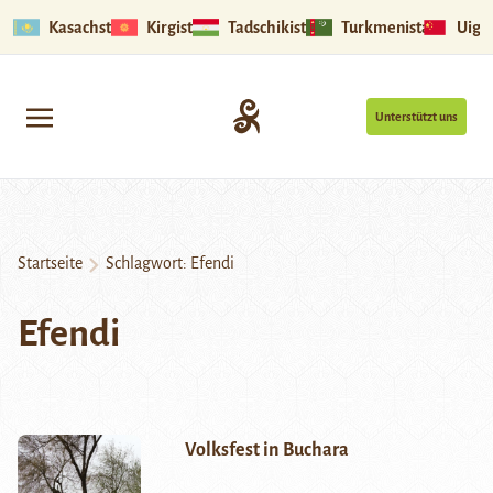
Kasachstan
Kirgistan
Tadschikistan
Turkmenistan
Uigu
Unterstützt uns
Startseite
Schlagwort:
Efendi
Efendi
Volksfest in Buchara