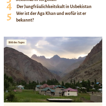
Der Jungfräulichkeitskult in Usbekistan
Wer ist der Aga Khan und wofür ist er
bekannt?
Bild des Tages