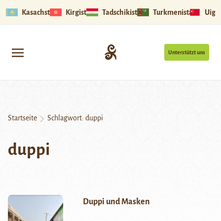
Kasachstan
Kirgistan
Tadschikistan
Turkmenistan
Uigu
Unterstützt uns
Startseite
Schlagwort:
duppi
duppi
Duppi und Masken