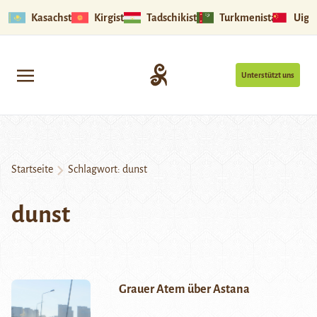
Kasachstan
Kirgistan
Tadschikistan
Turkmenistan
Uigu
Unterstützt uns
Startseite
Schlagwort:
dunst
dunst
Grauer Atem über Astana