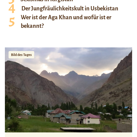
Der Jungfräulichkeitskult in Usbekistan
Wer ist der Aga Khan und wofür ist er
bekannt?
Bild des Tages