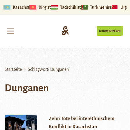
Kasachstan
Kirgistan
Tadschikistan
Turkmenistan
Uigu
Unterstützt uns
Startseite
Schlagwort:
Dunganen
Dunganen
Zehn Tote bei interethnischem
Konflikt in Kasachstan