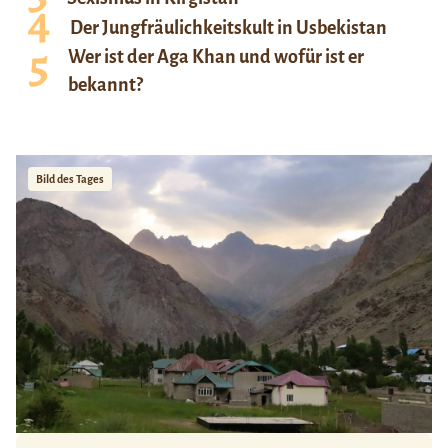
Der Jungfräulichkeitskult in Usbekistan
Wer ist der Aga Khan und wofür ist er
bekannt?
Bild des Tages