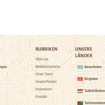
RUBRIKEN
UNSERE
LÄNDER
Über uns
Redaktionscharta
nçais
Kasachstan
Unser Team
Kirgistan
Unsere Partner
Impressum
Tadschikistan
Kontakt
Turkmenista