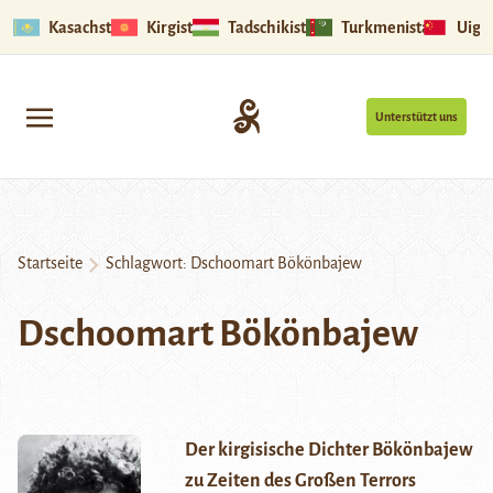
Kasachstan
Kirgistan
Tadschikistan
Turkmenistan
Uigu
Unterstützt uns
Startseite
Schlagwort:
Dschoomart Bökönbajew
Dschoomart Bökönbajew
Der kirgisische Dichter Bökönbajew
zu Zeiten des Großen Terrors