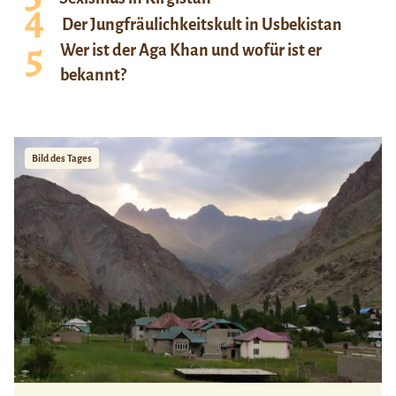
Der Jungfräulichkeitskult in Usbekistan
Wer ist der Aga Khan und wofür ist er
bekannt?
Bild des Tages