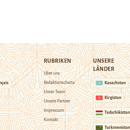
RUBRIKEN
UNSERE
LÄNDER
Über uns
Redaktionscharta
nçais
Kasachstan
Unser Team
Kirgistan
Unsere Partner
Impressum
Tadschikistan
Kontakt
Turkmenista