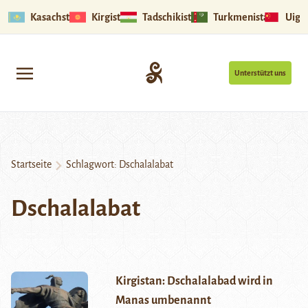
Kasachstan
Kirgistan
Tadschikistan
Turkmenistan
Uigu
Unterstützt uns
Startseite
Schlagwort:
Dschalalabat
Dschalalabat
Kirgistan: Dschalalabad wird in
Manas umbenannt