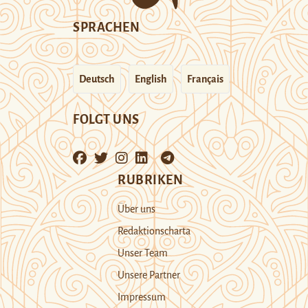
SPRACHEN
Deutsch
English
Français
FOLGT UNS
RUBRIKEN
Über uns
Redaktionscharta
Unser Team
Unsere Partner
Impressum