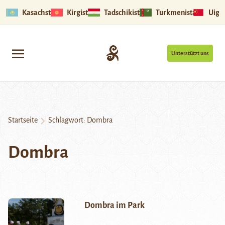
Kasachstan
Kirgistan
Tadschikistan
Turkmenistan
Uigu
Unterstützt uns
Startseite
Schlagwort:
Dombra
Dombra
Dombra im Park