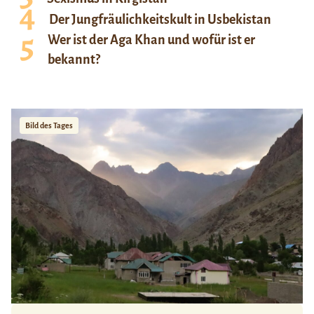
Der Jungfräulichkeitskult in Usbekistan
Wer ist der Aga Khan und wofür ist er
bekannt?
Bild des Tages