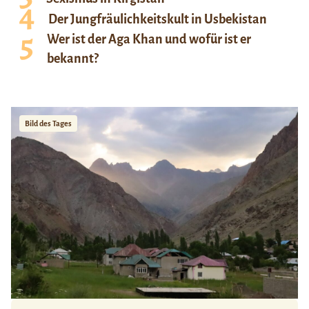
Der Jungfräulichkeitskult in Usbekistan
Wer ist der Aga Khan und wofür ist er
bekannt?
Bild des Tages