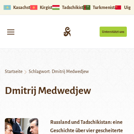
Kasachstan
Kirgistan
Tadschikistan
Turkmenistan
Uigu
Unterstützt uns
Startseite
Schlagwort:
Dmitrij Medwedjew
Dmitrij Medwedjew
Russland und Tadschikistan: eine
Geschichte über vier gescheiterte