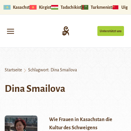
Kasachstan
Kirgistan
Tadschikistan
Turkmenistan
Uigu
Unterstützt uns
Startseite
Schlagwort:
Dina Smailova
Dina Smailova
Wie Frauen in Kasachstan die
Kultur des Schweigens