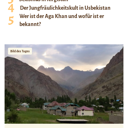
Der Jungfräulichkeitskult in Usbekistan
Wer ist der Aga Khan und wofür ist er
bekannt?
Bild des Tages