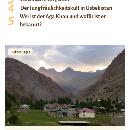
Der Jungfräulichkeitskult in Usbekistan
Wer ist der Aga Khan und wofür ist er
bekannt?
Bild des Tages