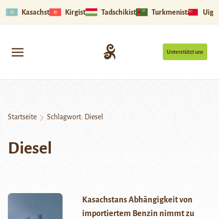
Kasachstan
Kirgistan
Tadschikistan
Turkmenistan
Uigu
Unterstützt uns
Startseite
Schlagwort:
Diesel
Diesel
Kasachstans Abhängigkeit von
importiertem Benzin nimmt zu