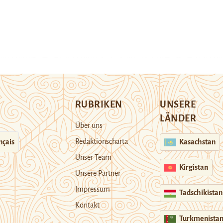
RUBRIKEN
UNSERE
LÄNDER
Über uns
Redaktionscharta
nçais
Kasachstan
Unser Team
Kirgistan
Unsere Partner
Impressum
Tadschikistan
Kontakt
Turkmenista