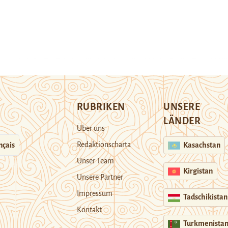
RUBRIKEN
UNSERE
LÄNDER
Über uns
Redaktionscharta
nçais
Kasachstan
Unser Team
Kirgistan
Unsere Partner
Impressum
Tadschikistan
Kontakt
Turkmenista