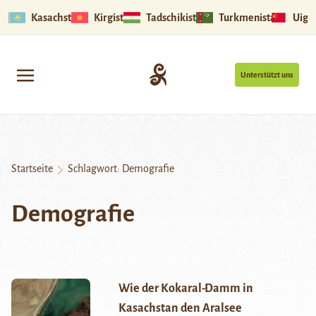
Kasachstan
Kirgistan
Tadschikistan
Turkmenistan
Uigu
Unterstützt uns
Startseite
Schlagwort:
Demografie
Demografie
Wie der Kokaral-Damm in
Kasachstan den Aralsee