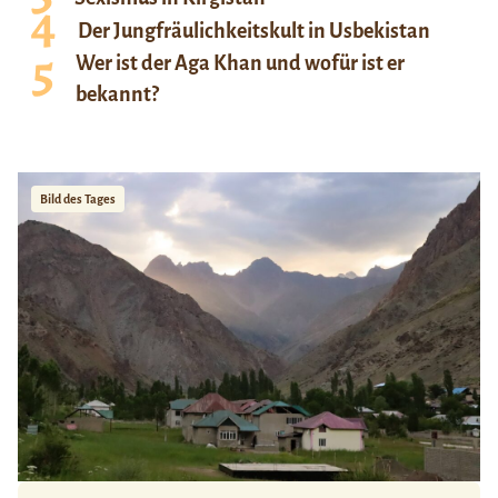
Der Jungfräulichkeitskult in Usbekistan
Wer ist der Aga Khan und wofür ist er
bekannt?
Bild des Tages