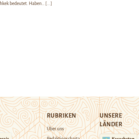
schkek bedeutet. Haben…
[...]
RUBRIKEN
UNSERE
LÄNDER
Über uns
Redaktionscharta