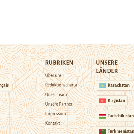
RUBRIKEN
UNSERE
LÄNDER
Über uns
Redaktionscharta
nçais
Kasachstan
Unser Team
Kirgistan
Unsere Partner
Impressum
Tadschikistan
Kontakt
Turkmenista