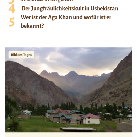
Der Jungfräulichkeitskult in Usbekistan
Wer ist der Aga Khan und wofür ist er
bekannt?
Bild des Tages