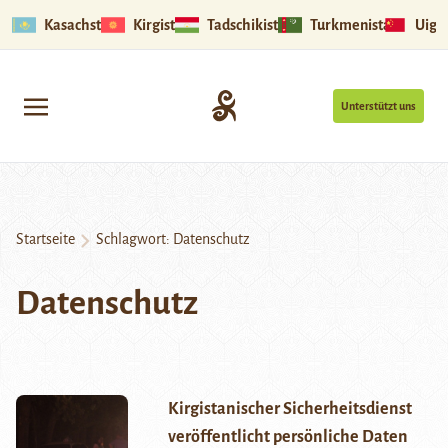
Kasachstan
Kirgistan
Tadschikistan
Turkmenistan
Uigu
Unterstützt uns
Startseite
Schlagwort:
Datenschutz
Datenschutz
Kirgistanischer Sicherheitsdienst
veröffentlicht persönliche Daten