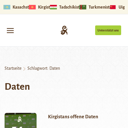
Kasachstan
Kirgistan
Tadschikistan
Turkmenistan
Uigu
Unterstützt uns
Startseite
Schlagwort:
Daten
Daten
Kirgistans offene Daten