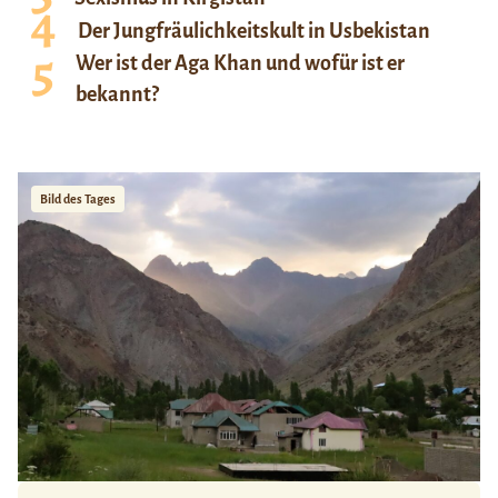
Der Jungfräulichkeitskult in Usbekistan
Wer ist der Aga Khan und wofür ist er
bekannt?
Bild des Tages