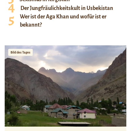
Der Jungfräulichkeitskult in Usbekistan
Wer ist der Aga Khan und wofür ist er
bekannt?
Bild des Tages