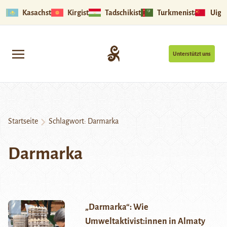
Kasachstan
Kirgistan
Tadschikistan
Turkmenistan
Uigu
Unterstützt uns
Startseite
Schlagwort:
Darmarka
Darmarka
„Darmarka“: Wie
Umweltaktivist:innen in Almaty