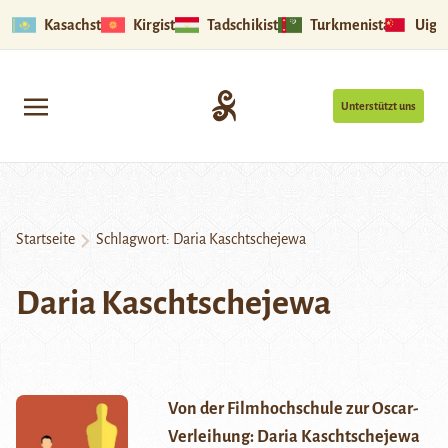
Kasachstan
Kirgistan
Tadschikistan
Turkmenistan
Uigu
Unterstützt uns
Startseite
Schlagwort:
Daria Kaschtschejewa
Daria Kaschtschejewa
Von der Filmhochschule zur Oscar-
Verleihung: Daria Kaschtschejewa