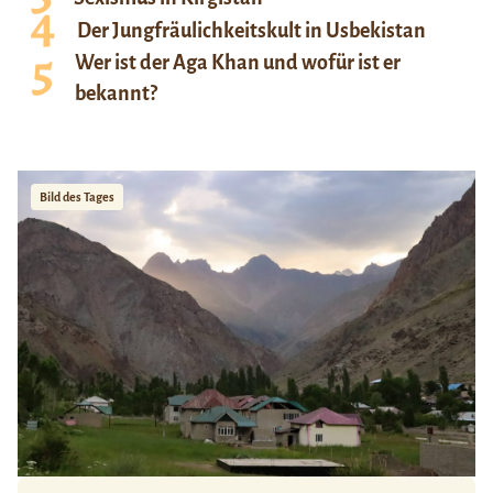
Der Jungfräulichkeitskult in Usbekistan
Wer ist der Aga Khan und wofür ist er
bekannt?
Bild des Tages