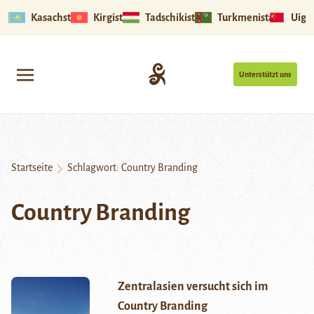
Kasachstan
Kirgistan
Tadschikistan
Turkmenistan
Uigu
Unterstützt uns
Startseite
Schlagwort:
Country Branding
Country Branding
Zentralasien versucht sich im
Country Branding