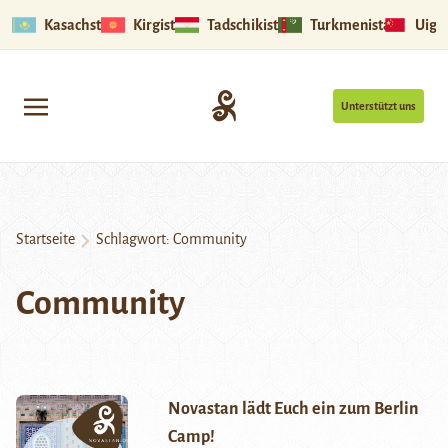
Kasachstan
Kirgistan
Tadschikistan
Turkmenistan
Uigu
Unterstützt uns
Startseite
Schlagwort:
Community
Community
Novastan lädt Euch ein zum Berlin
Camp!