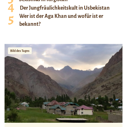
Der Jungfräulichkeitskult in Usbekistan
Wer ist der Aga Khan und wofür ist er
bekannt?
Bild des Tages