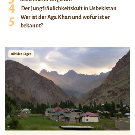
Der Jungfräulichkeitskult in Usbekistan
Wer ist der Aga Khan und wofür ist er
bekannt?
Bild des Tages