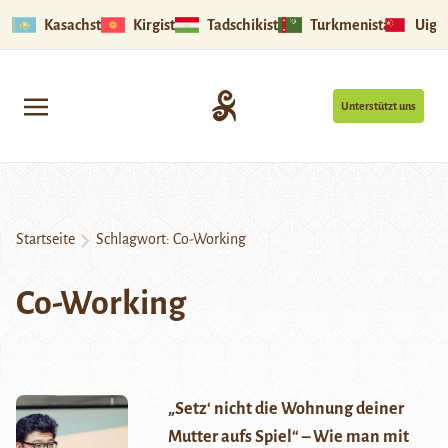
Kasachstan
Kirgistan
Tadschikistan
Turkmenistan
Uigu
Unterstützt uns
Startseite
Schlagwort:
Co-Working
Co-Working
„Setz‘ nicht die Wohnung deiner
Mutter aufs Spiel“ – Wie man mit