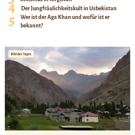
Der Jungfräulichkeitskult in Usbekistan
Wer ist der Aga Khan und wofür ist er
bekannt?
Bild des Tages