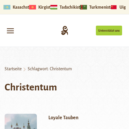
Kasachstan
Kirgistan
Tadschikistan
Turkmenistan
Uigu
Unterstützt uns
Startseite
Schlagwort:
Christentum
Christentum
Loyale Tauben