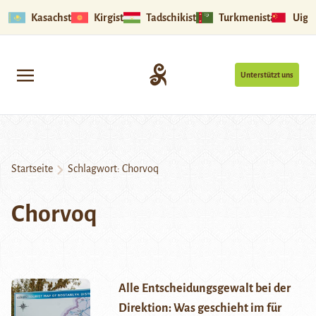
Kasachstan
Kirgistan
Tadschikistan
Turkmenistan
Uigu
Unterstützt uns
Startseite
Schlagwort:
Chorvoq
Chorvoq
Alle Entscheidungsgewalt bei der
Direktion: Was geschieht im für