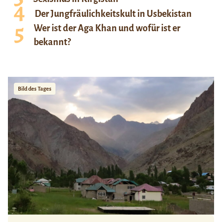
Der Jungfräulichkeitskult in Usbekistan
Wer ist der Aga Khan und wofür ist er
bekannt?
Bild des Tages