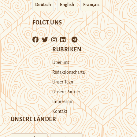
Deutsch
English
Français
FOLGT UNS
RUBRIKEN
Über uns
Redaktionscharta
Unser Team
Unsere Partner
Impressum
Kontakt
UNSERE LÄNDER