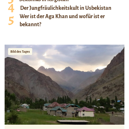
Der Jungfräulichkeitskult in Usbekistan
Wer ist der Aga Khan und wofür ist er
bekannt?
Bild des Tages