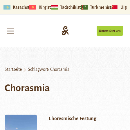
Kasachstan
Kirgistan
Tadschikistan
Turkmenistan
Uigu
Unterstützt uns
Startseite
Schlagwort:
Chorasmia
Chorasmia
Choresmische Festung