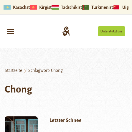
Kasachstan
Kirgistan
Tadschikistan
Turkmenistan
Uigu
Unterstützt uns
Startseite
Schlagwort:
Chong
Chong
Letzter Schnee