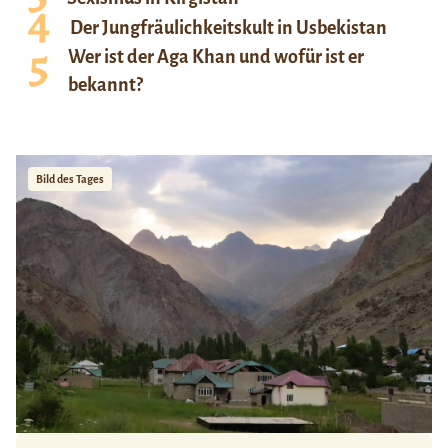
Der Jungfräulichkeitskult in Usbekistan
Wer ist der Aga Khan und wofür ist er
bekannt?
Bild des Tages