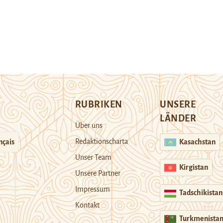
RUBRIKEN
UNSERE
LÄNDER
Über uns
Redaktionscharta
nçais
Kasachstan
Unser Team
Kirgistan
Unsere Partner
Impressum
Tadschikistan
Kontakt
Turkmenista