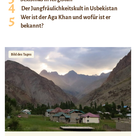
Der Jungfräulichkeitskult in Usbekistan
Wer ist der Aga Khan und wofür ist er
bekannt?
Bild des Tages