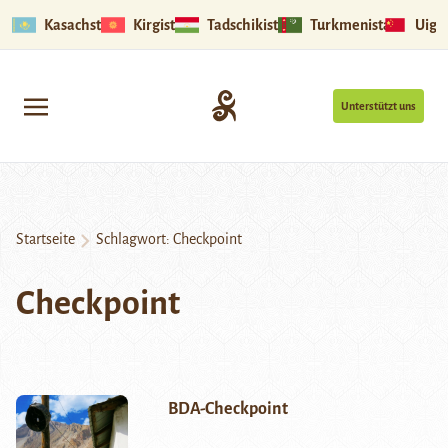
Kasachstan
Kirgistan
Tadschikistan
Turkmenistan
Uigu
Unterstützt uns
Startseite
Schlagwort:
Checkpoint
Checkpoint
BDA-Checkpoint