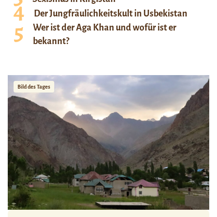
Der Jungfräulichkeitskult in Usbekistan
Wer ist der Aga Khan und wofür ist er
bekannt?
Bild des Tages