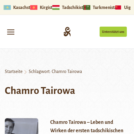
Kasachstan
Kirgistan
Tadschikistan
Turkmenistan
Uigu
Unterstützt uns
Startseite
Schlagwort:
Chamro Tairowa
Chamro Tairowa
Chamro Tairowa – Leben und
Wirken der ersten tadschikischen