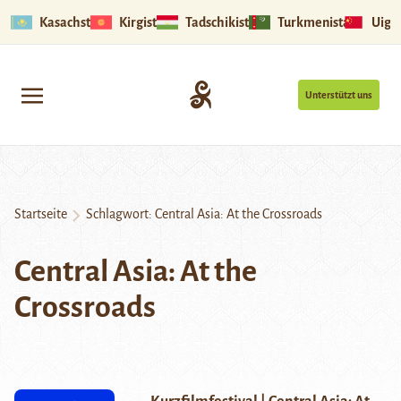
Kasachstan
Kirgistan
Tadschikistan
Turkmenistan
Uigu
Unterstützt uns
Startseite
Schlagwort:
Central Asia: At the Crossroads
Central Asia: At the
Crossroads