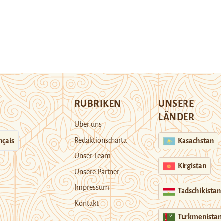
RUBRIKEN
UNSERE
LÄNDER
Über uns
Redaktionscharta
nçais
Kasachstan
Unser Team
Kirgistan
Unsere Partner
Impressum
Tadschikistan
Kontakt
Turkmenista