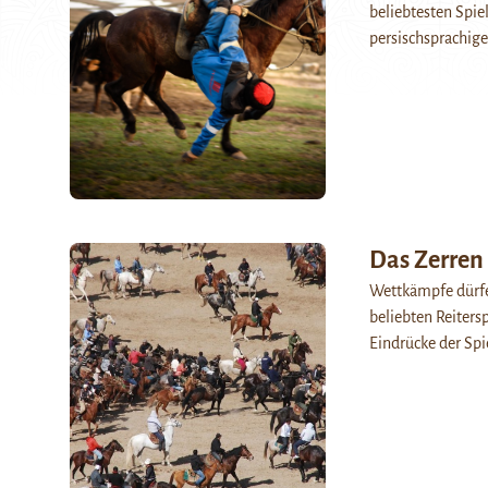
beliebtesten Spie
persischsprachig
Das Zerren 
Wettkämpfe dürfen
beliebten Reiters
Eindrücke der Spi