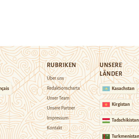
RUBRIKEN
UNSERE
LÄNDER
Über uns
Redaktionscharta
nçais
Kasachstan
Unser Team
Kirgistan
Unsere Partner
Impressum
Tadschikistan
Kontakt
Turkmenista