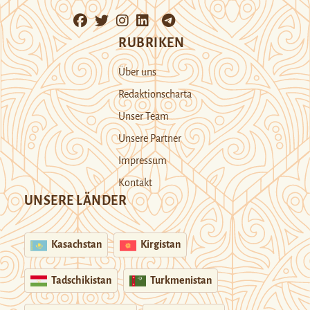
RUBRIKEN
Über uns
Redaktionscharta
Unser Team
Unsere Partner
Impressum
Kontakt
UNSERE LÄNDER
Kasachstan
Kirgistan
Tadschikistan
Turkmenistan