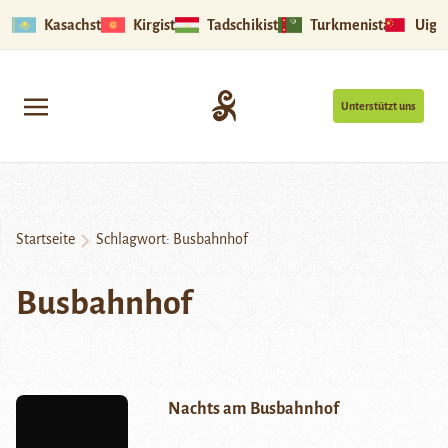
Kasachstan
Kirgistan
Tadschikistan
Turkmenistan
Uigu
Unterstützt uns
Startseite
Schlagwort:
Busbahnhof
Busbahnhof
Nachts am Busbahnhof