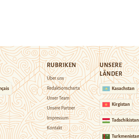
RUBRIKEN
UNSERE
LÄNDER
Über uns
Redaktionscharta
nçais
Kasachstan
Unser Team
Kirgistan
Unsere Partner
Impressum
Tadschikistan
Kontakt
Turkmenista