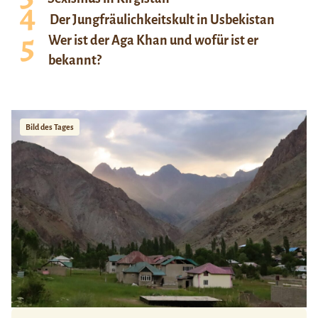
Der Jungfräulichkeitskult in Usbekistan
Wer ist der Aga Khan und wofür ist er
bekannt?
Bild des Tages