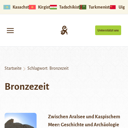
Kasachstan
Kirgistan
Tadschikistan
Turkmenistan
Uigu
Unterstützt uns
Startseite
Schlagwort:
Bronzezeit
Bronzezeit
Zwischen Aralsee und Kaspischem
Meer: Geschichte und Archäologie