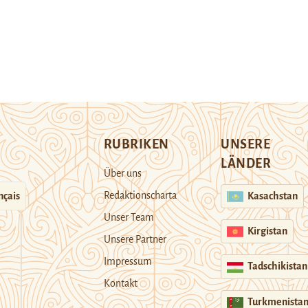
RUBRIKEN
UNSERE
LÄNDER
Über uns
Redaktionscharta
nçais
Kasachstan
Unser Team
Kirgistan
Unsere Partner
Impressum
Tadschikistan
Kontakt
Turkmenista