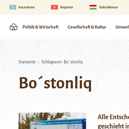
Kasachstan
Kirgistan
Tadschikistan
Politik & Wirtschaft
Gesellschaft & Kultur
Umwelt
Startseite
Schlagwort:
Bo´stonliq
Bo´stonliq
Alle Entsch
geschieht 