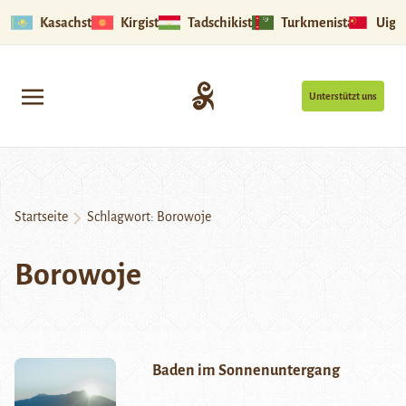
Kasachstan
Kirgistan
Tadschikistan
Turkmenistan
Uigu
Unterstützt uns
Startseite
Schlagwort:
Borowoje
Borowoje
Baden im Sonnenuntergang