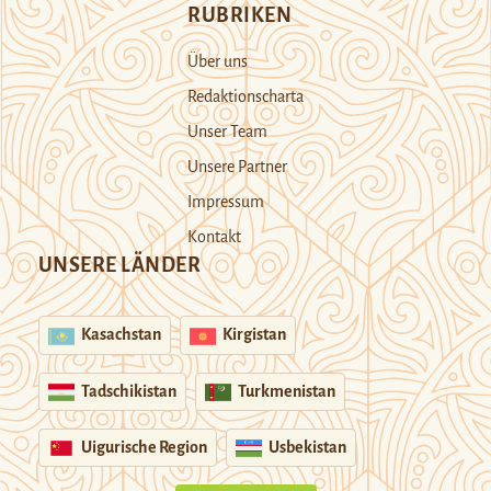
RUBRIKEN
Über uns
Redaktionscharta
Unser Team
Unsere Partner
Impressum
Kontakt
UNSERE LÄNDER
Kasachstan
Kirgistan
Tadschikistan
Turkmenistan
Uigurische Region
Usbekistan