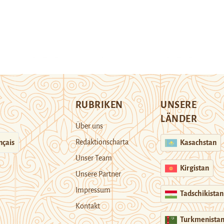
RUBRIKEN
UNSERE
LÄNDER
Über uns
Redaktionscharta
nçais
Kasachstan
Unser Team
Kirgistan
Unsere Partner
Impressum
Tadschikistan
Kontakt
Turkmenista