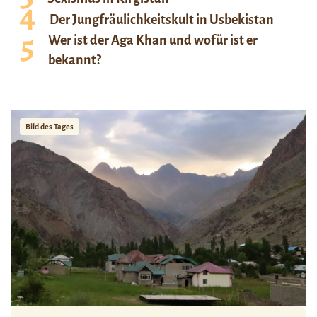
Der Jungfräulichkeitskult in Usbekistan
Wer ist der Aga Khan und wofür ist er
bekannt?
Bild des Tages