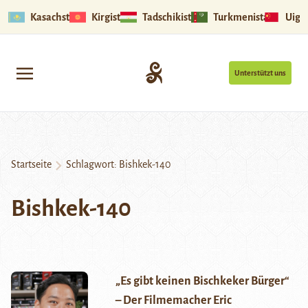
Kasachstan
Kirgistan
Tadschikistan
Turkmenistan
Uigu
Unterstützt uns
Startseite
Schlagwort:
Bishkek-140
Bishkek-140
„Es gibt keinen Bischkeker Bürger“
– Der Filmemacher Eric