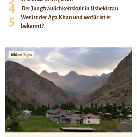
Der Jungfräulichkeitskult in Usbekistan
Wer ist der Aga Khan und wofür ist er
bekannt?
Bild des Tages