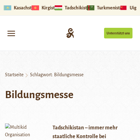
Kasachstan
Kirgistan
Tadschikistan
Turkmenistan
Uigu
Unterstützt uns
Startseite
Schlagwort:
Bildungsmesse
Bildungsmesse
Tadschikistan – immer mehr
staatliche Kontrolle bei