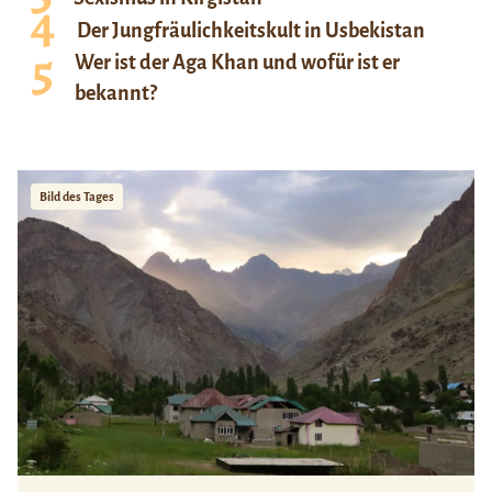
Der Jungfräulichkeitskult in Usbekistan
Wer ist der Aga Khan und wofür ist er
bekannt?
Bild des Tages