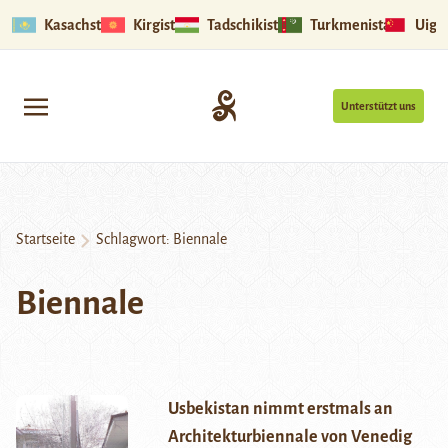
Kasachstan
Kirgistan
Tadschikistan
Turkmenistan
Uigu
Unterstützt uns
Startseite
Schlagwort:
Biennale
Biennale
Usbekistan nimmt erstmals an
Architekturbiennale von Venedig