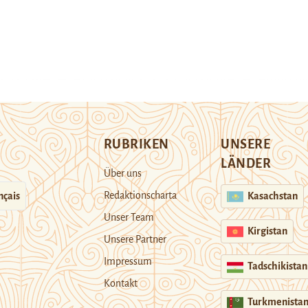
RUBRIKEN
UNSERE
LÄNDER
Über uns
Redaktionscharta
nçais
Kasachstan
Unser Team
Kirgistan
Unsere Partner
Impressum
Tadschikistan
Kontakt
Turkmenista