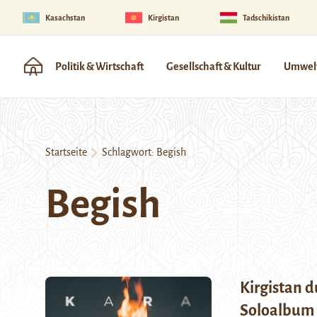
Kasachstan
Kirgistan
Tadschikistan
Politik & Wirtschaft
Gesellschaft & Kultur
Umwelt
Startseite
Schlagwort:
Begish
Begish
Kirgistan d
Soloalbum 