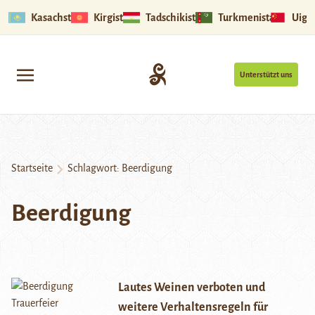
Kasachstan
Kirgistan
Tadschikistan
Turkmenistan
Uigu
Unterstützt uns
Startseite
Schlagwort:
Beerdigung
Beerdigung
Lautes Weinen verboten und
weitere Verhaltensregeln für