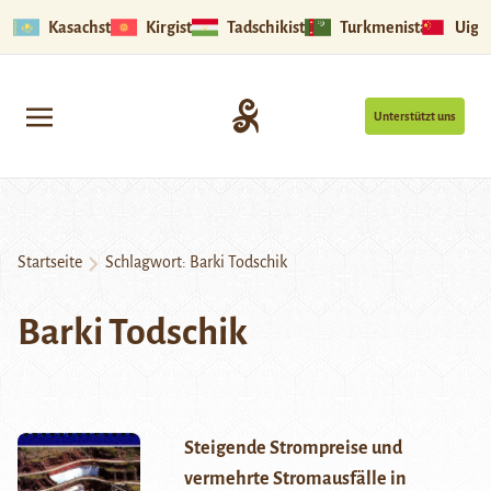
Kasachstan
Kirgistan
Tadschikistan
Turkmenistan
Uigu
Unterstützt uns
Startseite
Schlagwort:
Barki Todschik
Barki Todschik
Steigende Strompreise und
vermehrte Stromausfälle in