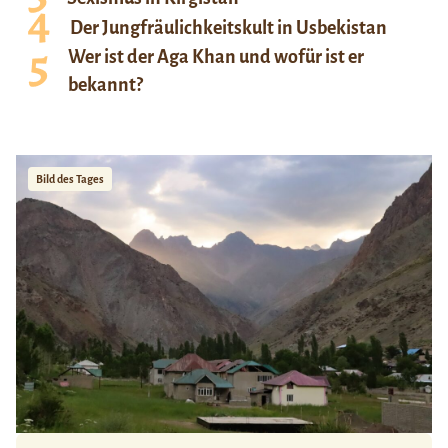
Der Jungfräulichkeitskult in Usbekistan
Wer ist der Aga Khan und wofür ist er
bekannt?
Bild des Tages