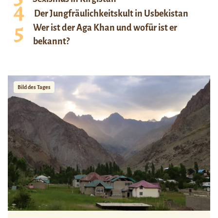
Der Jungfräulichkeitskult in Usbekistan
Wer ist der Aga Khan und wofür ist er
bekannt?
Bild des Tages