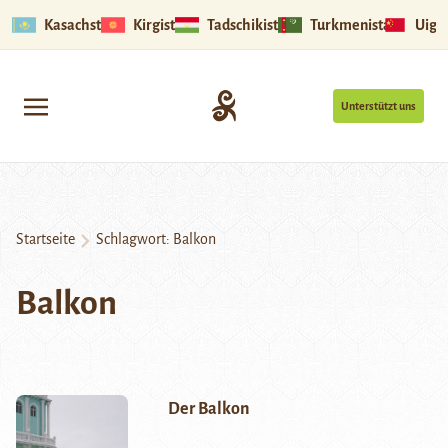
Kasachstan
Kirgistan
Tadschikistan
Turkmenistan
Uigu
Unterstützt uns
Startseite
Schlagwort:
Balkon
Balkon
Der Balkon